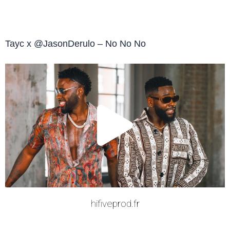
Tayc x @JasonDerulo – No No No
Play
Vide
hifiveprod.fr